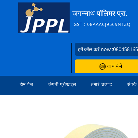
जगन्नाथ पॉलिमर प्रा.
GST : 08AAACJ9569N1ZQ
हमें कॉल करें now :
08045816
जांच भेजें
होम पेज
कंपनी प्रोफाइल
हमारे उत्पाद
संपर्क